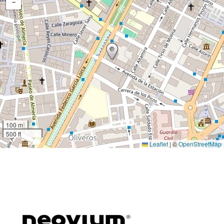
−
100 m
500 ft
Leaflet
|
©
OpenStreetMap